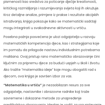
pismenosti kao sredstva za poticanje dječije kreativnosti,
kritičkog razmišljanja i razumijevanja svijeta koji ih okružuje.
Kroz detaljne analize, primjere iz prakse i rezultate akcijskih
istraživanja, knjiga pokazuje kako se matematički sadržaji
mogu integrirati u svakodnevne aktivnosti u vrtiću.
Posebna pažnja posvećena je ulozi odgajatelja u razvoju
matematičkih kompetencija djece, kao i strategijama koje
im pomažu da prilagode nastavu individualnim potrebama
mališana. Ovaj pristup rano matematičko obrazovanje čini
ključnim za pripremu djece za budući uspjeh u školi i životu.
Ako tražite “matematika ideje” koje mogu obogatiti rad s
djecom, ova knjiga je savršen izbor za vas.
“Matematika u vrtiću”
je nezaobilazan resurs za sve
odgajatelje, nastavnike i obrazovne radnike koji traže
savremene i dokazane metode za unapređenje
predškolskog obrazovanja. Idealan je vodič za razumijevanje