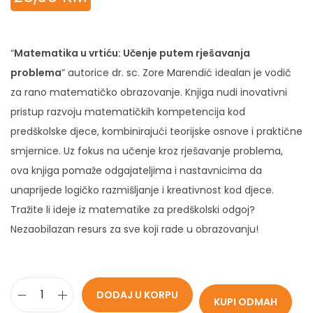
“
Matematika u vrtiću: Učenje putem rješavanja
problema
” autorice dr. sc. Zore Marendić idealan je vodič
za rano matematičko obrazovanje. Knjiga nudi inovativni
pristup razvoju matematičkih kompetencija kod
predškolske djece, kombinirajući teorijske osnove i praktične
smjernice. Uz fokus na učenje kroz rješavanje problema,
ova knjiga pomaže odgajateljima i nastavnicima da
unaprijede logičko razmišljanje i kreativnost kod djece.
Tražite li ideje iz matematike za predškolski odgoj?
Nezaobilazan resurs za sve koji rade u obrazovanju!
DODAJ U KORPU
KUPI ODMAH