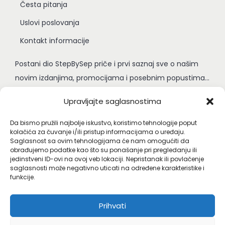
Česta pitanja
Uslovi poslovanja
Kontakt informacije
Postani dio StepBySep priče i prvi saznaj sve o našim
novim izdanjima, promocijama i posebnim popustima...
Upravljajte saglasnostima
Da bismo pružili najbolje iskustvo, koristimo tehnologije poput
kolačića za čuvanje i/ili pristup informacijama o uređaju.
Saglasnost sa ovim tehnologijama će nam omogućiti da
obrađujemo podatke kao što su ponašanje pri pregledanju ili
jedinstveni ID-ovi na ovoj veb lokaciji. Nepristanak ili povlačenje
saglasnosti može negativno uticati na određene karakteristike i
funkcije.
Prihvati